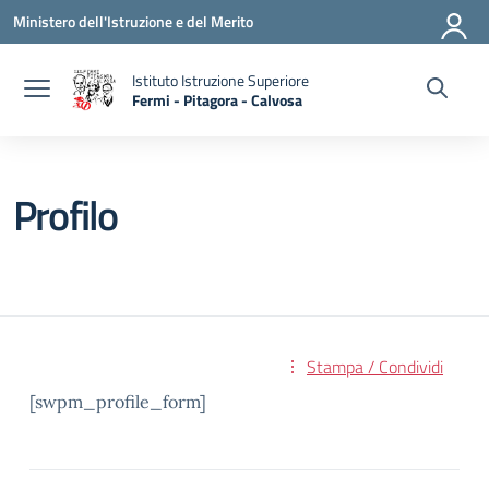
Vai ai contenuti
Vai al menu di navigazione
Vai al footer
Ministero dell'Istruzione e del Merito
Istituto Istruzione Superiore
Fermi - Pitagora - Calvosa
— Visita la pagina iniziale della scuola
Profilo
Stampa / Condividi
[swpm_profile_form]