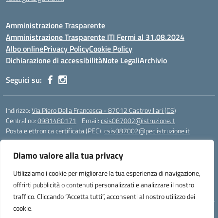
Amministrazione Trasparente
Amministrazione Trasparente ITI Fermi al 31.08.2024
Albo online
Privacy Policy
Cookie Policy
Dichiarazione di accessibilità
Note Legali
Archivio
Seguici su:
Indirizzo:
Via Piero Della Francesca - 87012 Castrovillari (CS)
Centralino:
0981480171
Email:
csis087002@istruzione.it
Posta elettronica certificata (PEC):
csis087002@pec.istruzione.it
Codice fiscale: 94040930789
Diamo valore alla tua privacy
Codice meccanografico:
CSIS087002
Codice Indice delle Pubbliche Amministrazioni (IPA): PNG4CA8K
Utilizziamo i cookie per migliorare la tua esperienza di navigazione,
Codice unico di fatturazione (CUF): R8N7JA
offrirti pubblicità o contenuti personalizzati e analizzare il nostro
traffico. Cliccando “Accetta tutti”, acconsenti al nostro utilizzo dei
cookie.
Idea e progetto di Designers Italia