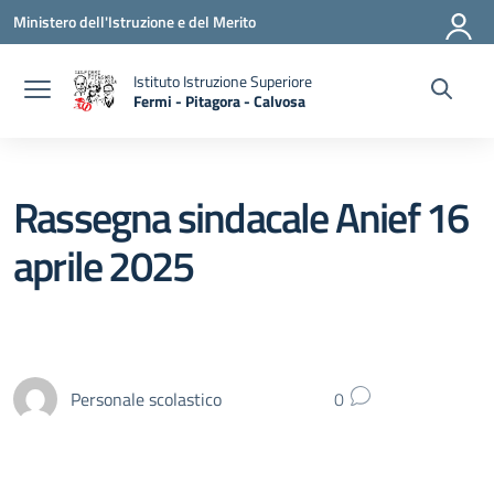
Vai ai contenuti
Vai al menu di navigazione
Vai al footer
Ministero dell'Istruzione e del Merito
Istituto Istruzione Superiore
Fermi - Pitagora - Calvosa
— Visita la pagina iniziale della scuola
Rassegna sindacale Anief 16
aprile 2025
Personale scolastico
0