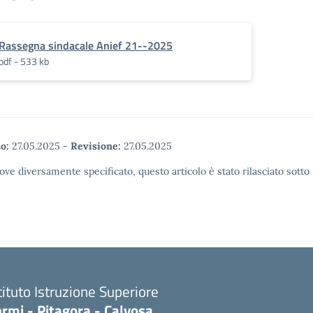
Rassegna sindacale Anief 21--2025
pdf - 533 kb
o:
27.05.2025
-
Revisione:
27.05.2025
ove diversamente specificato, questo articolo è stato rilasciato sott
tituto Istruzione Superiore
rmi - Pitagora - Calvosa