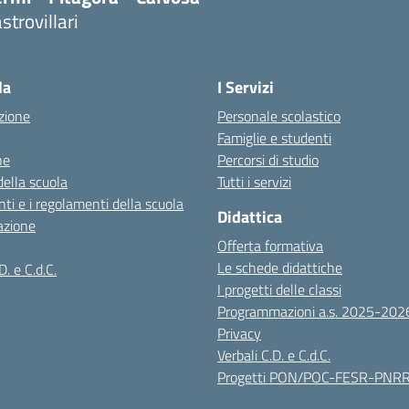
strovillari
Visita la pagina iniziale della scuola
la
I Servizi
zione
Personale scolastico
Famiglie e studenti
ne
Percorsi di studio
della scuola
Tutti i servizi
ti e i regolamenti della scuola
Didattica
azione
Offerta formativa
Le schede didattiche
D. e C.d.C.
I progetti delle classi
Programmazioni a.s. 2025-202
Privacy
Verbali C.D. e C.d.C.
Progetti PON/POC-FESR-PNR