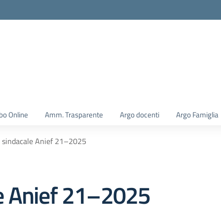
la scuola
bo Online
Amm. Trasparente
Argo docenti
Argo Famiglia
 sindacale Anief 21–2025
e Anief 21–2025