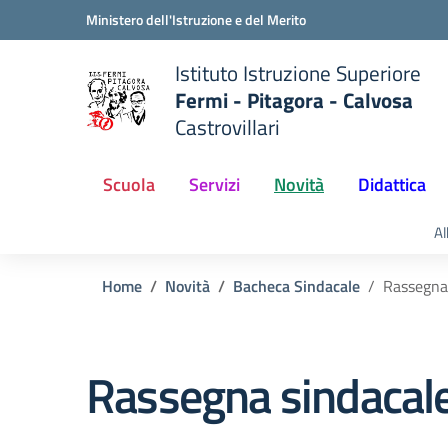
Vai ai contenuti
Vai al menu di navigazione
Vai al footer
Ministero dell'Istruzione e del Merito
Istituto Istruzione Superiore
Fermi - Pitagora - Calvosa
Castrovillari
 della scuola
— Visita la pagina iniziale del
Scuola
Servizi
Novità
Didattica
Al
Home
Novità
Bacheca Sindacale
Rassegna
Rassegna sindacal