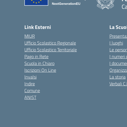
Ca
— 
Link Esterni
La Scuo
MIUR
Presenta
Ufficio Scolastico Regionale
I luoghi
Ufficio Scolastico Territoriale
Le perso
Pago in Rete
I numeri 
Scuola in Chiaro
I documen
Iscrizioni On Line
Organizz
Invalsi
La storia
Indire
Verbali C.
Comune
ANIST