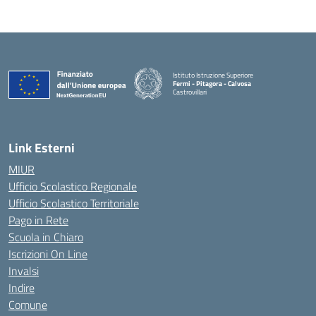
Istituto Istruzione Superiore
Fermi - Pitagora - Calvosa
Castrovillari
— Visita la pagina iniziale della scuola
Link Esterni
MIUR
Ufficio Scolastico Regionale
Ufficio Scolastico Territoriale
Pago in Rete
Scuola in Chiaro
Iscrizioni On Line
Invalsi
Indire
Comune