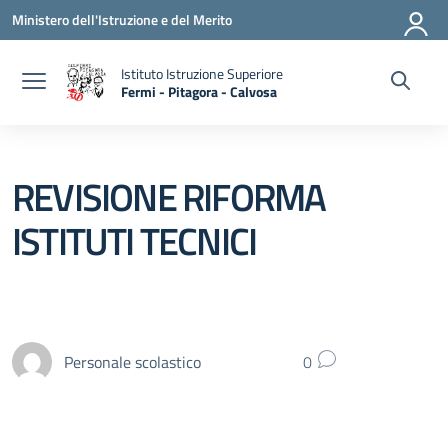
Vai ai contenuti
Vai al menu di navigazione
Vai al footer
Ministero dell'Istruzione e del Merito
Istituto Istruzione Superiore
Fermi - Pitagora - Calvosa
— Visita la pagina iniziale della scuola
REVISIONE RIFORMA
ISTITUTI TECNICI
Personale scolastico
0