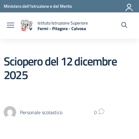
Vai ai contenuti
Vai al menu di navigazione
Vai al footer
Ministero dell'Istruzione e del Merito
Istituto Istruzione Superiore
Fermi - Pitagora - Calvosa
— Visita la pagina iniziale della scuola
Sciopero del 12 dicembre
2025
Personale scolastico
0