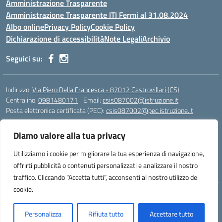
Amministrazione Trasparente
Amministrazione Trasparente ITI Fermi al 31.08.2024
Albo online
Privacy Policy
Cookie Policy
Dichiarazione di accessibilità
Note Legali
Archivio
Seguici su:
Indirizzo:
Via Piero Della Francesca - 87012 Castrovillari (CS)
Centralino:
0981480171
Email:
csis087002@istruzione.it
Posta elettronica certificata (PEC):
csis087002@pec.istruzione.it
Codice fiscale: 94040930789
Diamo valore alla tua privacy
Codice meccanografico:
CSIS087002
Codice Indice delle Pubbliche Amministrazioni (IPA): PNG4CA8K
Utilizziamo i cookie per migliorare la tua esperienza di navigazione,
Codice unico di fatturazione (CUF): R8N7JA
offrirti pubblicità o contenuti personalizzati e analizzare il nostro
traffico. Cliccando “Accetta tutti”, acconsenti al nostro utilizzo dei
cookie.
Idea e progetto di Designers Italia
Personalizza
Rifiuta tutto
Accettare tutto