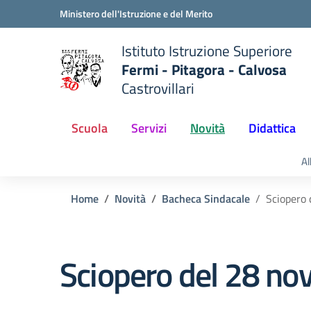
Vai ai contenuti
Vai al menu di navigazione
Vai al footer
Ministero dell'Istruzione e del Merito
Istituto Istruzione Superiore
Fermi - Pitagora - Calvosa
Castrovillari
 della scuola
— Visita la pagina iniziale del
Scuola
Servizi
Novità
Didattica
Al
Home
Novità
Bacheca Sindacale
Sciopero
Sciopero del 28 n