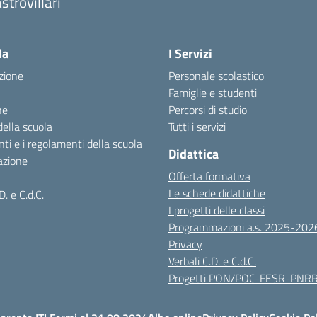
strovillari
Visita la pagina iniziale della scuola
la
I Servizi
zione
Personale scolastico
Famiglie e studenti
ne
Percorsi di studio
della scuola
Tutti i servizi
ti e i regolamenti della scuola
Didattica
azione
Offerta formativa
Le schede didattiche
D. e C.d.C.
I progetti delle classi
Programmazioni a.s. 2025-202
Privacy
Verbali C.D. e C.d.C.
Progetti PON/POC-FESR-PNR