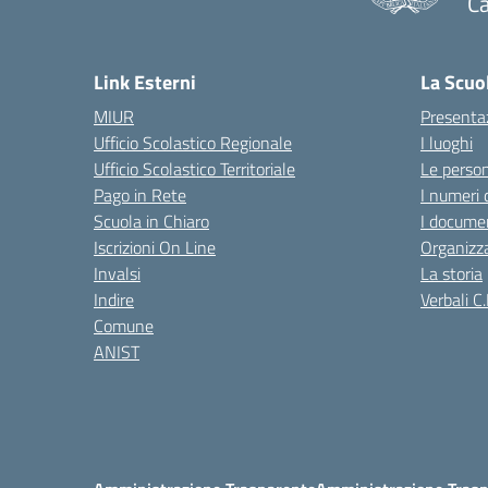
Ca
— 
Link Esterni
La Scuo
MIUR
Presenta
Ufficio Scolastico Regionale
I luoghi
Ufficio Scolastico Territoriale
Le perso
Pago in Rete
I numeri 
Scuola in Chiaro
I documen
Iscrizioni On Line
Organizz
Invalsi
La storia
Indire
Verbali C.
Comune
ANIST