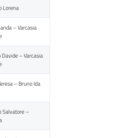
o Lorena
landa – Varcasia
e
 Davide – Varcasia
e
Teresa – Bruno Ida
o Salvatore –
a