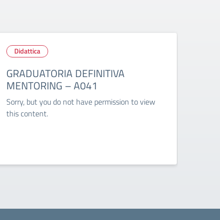
Didattica
Did
GRADUATORIA DEFINITIVA
Ripu
MENTORING – A041
ric
stud
Sorry, but you do not have permission to view
visi
this content.
Circo
per s
didat