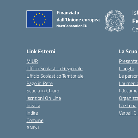
Is
Fe
Ca
— 
Link Esterni
La Scuo
MIUR
Presenta
Ufficio Scolastico Regionale
I luoghi
Ufficio Scolastico Territoriale
Le perso
Pago in Rete
I numeri 
Scuola in Chiaro
I documen
Iscrizioni On Line
Organizz
Invalsi
La storia
Indire
Verbali C.
Comune
ANIST