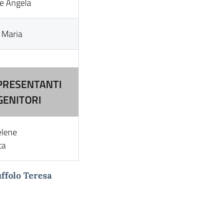
e Angela
 Maria
PRESENTANTI
GENITORI
elene
ta
uffolo Teresa