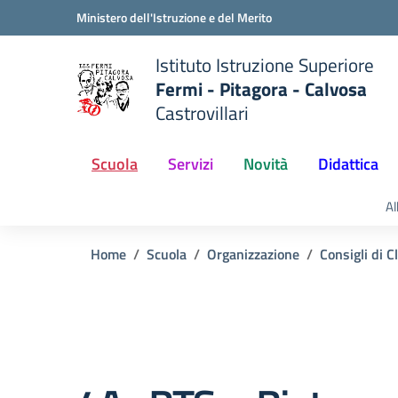
Vai ai contenuti
Vai al menu di navigazione
Vai al footer
Ministero dell'Istruzione e del Merito
Istituto Istruzione Superiore
Fermi - Pitagora - Calvosa
Castrovillari
 della scuola
— Visita la pagina iniziale del
Scuola
Servizi
Novità
Didattica
Al
Home
Scuola
Organizzazione
Consigli di C