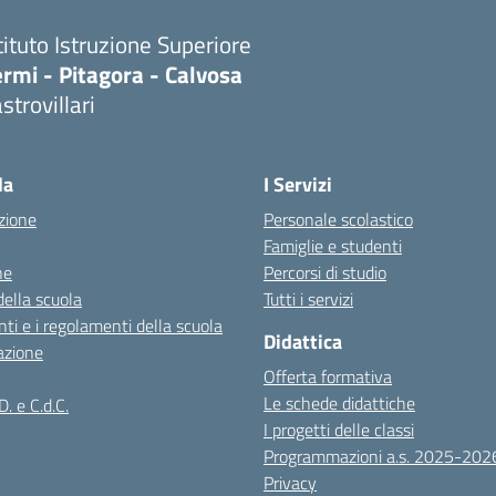
tituto Istruzione Superiore
rmi - Pitagora - Calvosa
strovillari
Visita la pagina iniziale della scuola
la
I Servizi
zione
Personale scolastico
Famiglie e studenti
ne
Percorsi di studio
della scuola
Tutti i servizi
ti e i regolamenti della scuola
Didattica
azione
Offerta formativa
Le schede didattiche
D. e C.d.C.
I progetti delle classi
Programmazioni a.s. 2025-202
Privacy