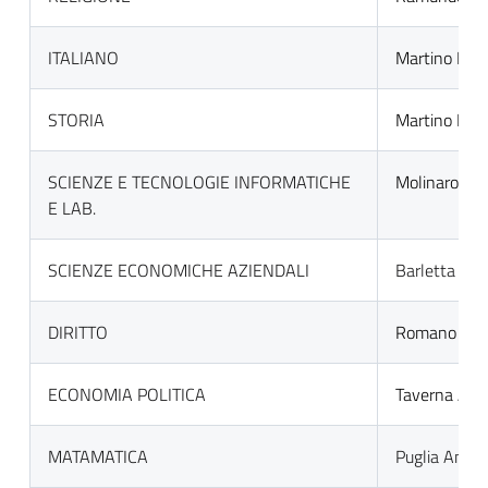
ITALIANO
Martino Dom
STORIA
Martino Dom
SCIENZE E TECNOLOGIE INFORMATICHE
Molinaro Fab
E LAB.
SCIENZE ECONOMICHE AZIENDALI
Barletta Ros
DIRITTO
Romano Mar
ECONOMIA POLITICA
Taverna An
MATAMATICA
Puglia Anton