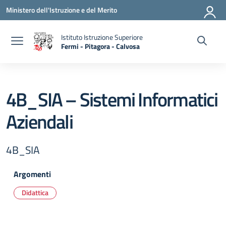
Vai ai contenuti
Vai al menu di navigazione
Vai al footer
Ministero dell'Istruzione e del Merito
Istituto Istruzione Superiore
Fermi - Pitagora - Calvosa
— Visita la pagina iniziale della scuola
4B_SIA – Sistemi Informatici
Aziendali
4B_SIA
Argomenti
Didattica