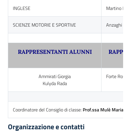
INGLESE
Martino Mar
SCIENZE MOTORIE E SPORTIVE
Anzaghi Pao
RAPPRESENTANTI ALUNNI
RAPPRE
Ammirati Giorgia
Forte Rosan
Kulyda Rada
Coordinatore del Consiglio di classe:
Prof.ssa Mulè Maria Giu
Organizzazione e contatti