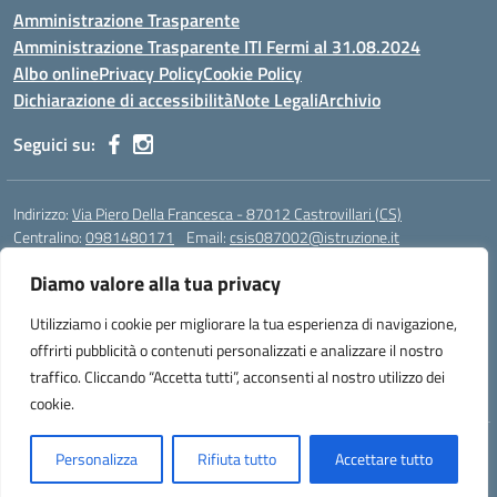
Amministrazione Trasparente
Amministrazione Trasparente ITI Fermi al 31.08.2024
Albo online
Privacy Policy
Cookie Policy
Dichiarazione di accessibilità
Note Legali
Archivio
Seguici su:
Indirizzo:
Via Piero Della Francesca - 87012 Castrovillari (CS)
Centralino:
0981480171
Email:
csis087002@istruzione.it
Posta elettronica certificata (PEC):
csis087002@pec.istruzione.it
Diamo valore alla tua privacy
Codice fiscale: 94040930789
Utilizziamo i cookie per migliorare la tua esperienza di navigazione,
Codice meccanografico:
CSIS087002
Codice Indice delle Pubbliche Amministrazioni (IPA): PNG4CA8K
offrirti pubblicità o contenuti personalizzati e analizzare il nostro
Codice unico di fatturazione (CUF): R8N7JA
traffico. Cliccando “Accetta tutti”, acconsenti al nostro utilizzo dei
cookie.
Idea e progetto di Designers Italia
Personalizza
Rifiuta tutto
Accettare tutto