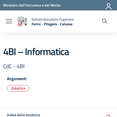
Vai ai contenuti
Vai al menu di navigazione
Vai al footer
Ministero dell'Istruzione e del Merito
Istituto Istruzione Superiore
Fermi - Pitagora - Calvosa
— Visita la pagina iniziale della scuola
4BI – Informatica
CdC - 4BI
Argomenti
Didattica
Indice della struttura