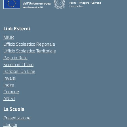
Fermi - Pitagora - Calvosa
Castrovillari
— Visita la pagina iniziale della scuola
Link Esterni
MIUR
Ufficio Scolastico Regionale
Ufficio Scolastico Territoriale
Pago in Rete
Scuola in Chiaro
Iscrizioni On Line
Invalsi
Indire
Comune
ANIST
La Scuola
Presentazione
I luoghi