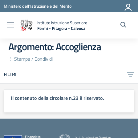
Vai ai contenuti
Vai al menu di navigazione
Vai al footer
Ministero dell'Istruzione e del Merito
Istituto Istruzione Superiore
Fermi - Pitagora - Calvosa
— Visita la pagina iniziale della scuola
Argomento: Accoglienza
Stampa / Condividi
FILTRI
Il contenuto della circolare n.23 è riservato.
Istituto Istruzione Superiore