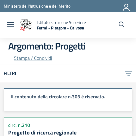
Vai ai contenuti
Vai al menu di navigazione
Vai al footer
Ministero dell'Istruzione e del Merito
Istituto Istruzione Superiore
Fermi - Pitagora - Calvosa
— Visita la pagina iniziale della scuola
Argomento: Progetti
Stampa / Condividi
FILTRI
Il contenuto della circolare n.303 è riservato.
circ. n.210
Progetto di ricerca regionale