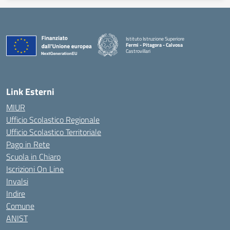
Istituto Istruzione Superiore
Fermi - Pitagora - Calvosa
Castrovillari
— Visita la pagina iniziale della scuola
Link Esterni
MIUR
Ufficio Scolastico Regionale
Ufficio Scolastico Territoriale
Pago in Rete
Scuola in Chiaro
Iscrizioni On Line
Invalsi
Indire
Comune
ANIST