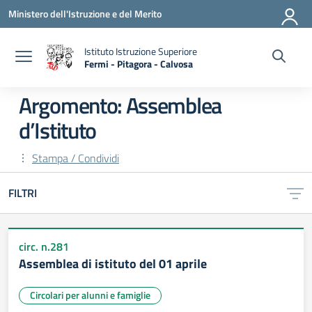
Vai ai contenuti
Vai al menu di navigazione
Vai al footer
Ministero dell'Istruzione e del Merito
Istituto Istruzione Superiore
Fermi - Pitagora - Calvosa
— Visita la pagina iniziale della scuola
Argomento: Assemblea
d’Istituto
Stampa / Condividi
FILTRI
circ. n.281
Assemblea di istituto del 01 aprile
Circolari per alunni e famiglie