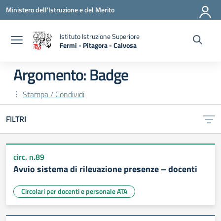
Vai ai contenuti
Vai al menu di navigazione
Vai al footer
Ministero dell'Istruzione e del Merito
Istituto Istruzione Superiore
Fermi - Pitagora - Calvosa
— Visita la pagina iniziale della scuola
Argomento: Badge
Stampa / Condividi
FILTRI
circ. n.89
Avvio sistema di rilevazione presenze – docenti
Circolari per docenti e personale ATA