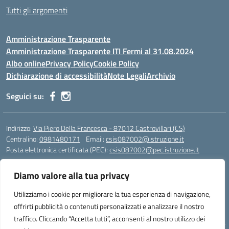
Tutti gli argomenti
Amministrazione Trasparente
Amministrazione Trasparente ITI Fermi al 31.08.2024
Albo online
Privacy Policy
Cookie Policy
Dichiarazione di accessibilità
Note Legali
Archivio
Seguici su:
Indirizzo:
Via Piero Della Francesca - 87012 Castrovillari (CS)
Centralino:
0981480171
Email:
csis087002@istruzione.it
Posta elettronica certificata (PEC):
csis087002@pec.istruzione.it
Codice fiscale: 94040930789
Diamo valore alla tua privacy
Codice meccanografico:
CSIS087002
Codice Indice delle Pubbliche Amministrazioni (IPA): PNG4CA8K
Utilizziamo i cookie per migliorare la tua esperienza di navigazione,
Codice unico di fatturazione (CUF): R8N7JA
offrirti pubblicità o contenuti personalizzati e analizzare il nostro
traffico. Cliccando “Accetta tutti”, acconsenti al nostro utilizzo dei