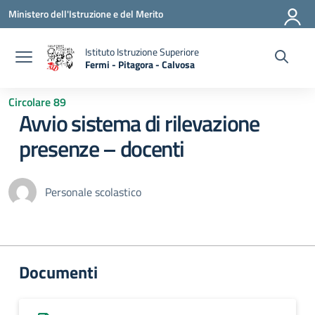
Vai ai contenuti
Vai al menu di navigazione
Vai al footer
Ministero dell'Istruzione e del Merito
Istituto Istruzione Superiore
Fermi - Pitagora - Calvosa
— Visita la pagina iniziale della scuola
Circolare 89
Avvio sistema di rilevazione
presenze – docenti
Personale scolastico
Documenti