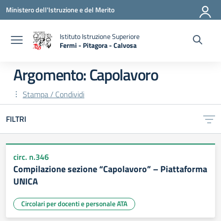
Vai ai contenuti
Vai al menu di navigazione
Vai al footer
Ministero dell'Istruzione e del Merito
Istituto Istruzione Superiore
Fermi - Pitagora - Calvosa
— Visita la pagina iniziale della scuola
Argomento: Capolavoro
Stampa / Condividi
FILTRI
circ. n.346
Compilazione sezione “Capolavoro” – Piattaforma
UNICA
Circolari per docenti e personale ATA