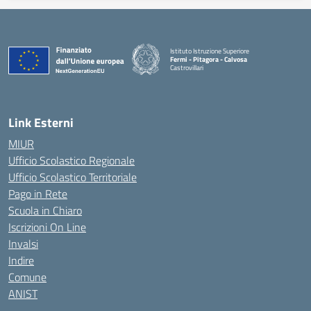
Istituto Istruzione Superiore
Fermi - Pitagora - Calvosa
Castrovillari
— Visita la pagina iniziale della scuola
Link Esterni
MIUR
Ufficio Scolastico Regionale
Ufficio Scolastico Territoriale
Pago in Rete
Scuola in Chiaro
Iscrizioni On Line
Invalsi
Indire
Comune
ANIST