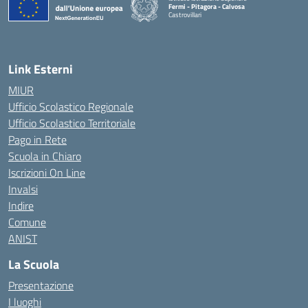
Fermi - Pitagora - Calvosa
Castrovillari
— Visita la pagina iniziale della scuola
Link Esterni
MIUR
Ufficio Scolastico Regionale
Ufficio Scolastico Territoriale
Pago in Rete
Scuola in Chiaro
Iscrizioni On Line
Invalsi
Indire
Comune
ANIST
La Scuola
Presentazione
I luoghi