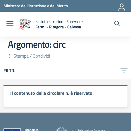
Vai ai contenuti
Vai al menu di navigazione
Vai al footer
Ministero dell'Istruzione e del Merito
Istituto Istruzione Superiore
Fermi - Pitagora - Calvosa
— Visita la pagina iniziale della scuola
Argomento: circ
Stampa / Condividi
FILTRI
Il contenuto della circolare n. è riservato.
Istituto Istruzione Superiore