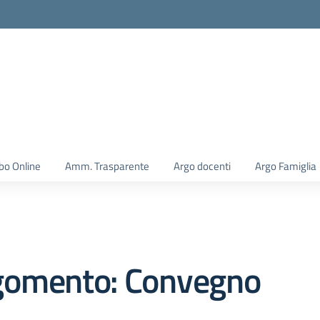
la scuola
bo Online
Amm. Trasparente
Argo docenti
Argo Famiglia
gomento: Convegno