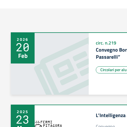
2026
20
circ. n.219
Convegno Bors
Feb
Passarelli”
Circolari per al
2025
L’Intelligenza 
23
Convegno