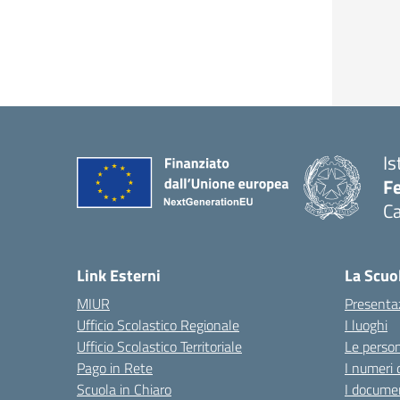
Is
Fe
Ca
— 
Link Esterni
La Scuo
MIUR
Presenta
Ufficio Scolastico Regionale
I luoghi
Ufficio Scolastico Territoriale
Le perso
Pago in Rete
I numeri 
Scuola in Chiaro
I documen