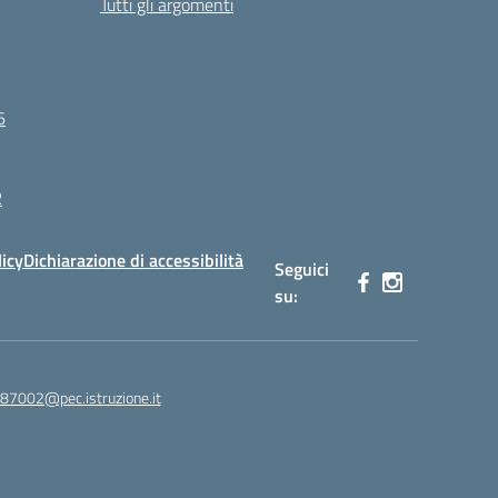
Tutti gli argomenti
6
R
licy
Dichiarazione di accessibilità
Seguici
su:
87002@pec.istruzione.it