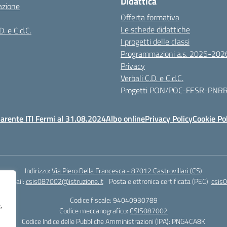
Didattica
azione
Offerta formativa
Le schede didattiche
D. e C.d.C.
I progetti delle classi
Programmazioni a.s. 2025-202
Privacy
Verbali C.D. e C.d.C.
Progetti PON/POC-FESR-PNR
arente ITI Fermi al 31.08.2024
Albo online
Privacy Policy
Cookie Po
Indirizzo:
Via Piero Della Francesca - 87012 Castrovillari (CS)
1
Email:
csis087002@istruzione.it
Posta elettronica certificata (PEC):
csis0
Codice fiscale: 94040930789
,
Codice meccanografico:
CSIS087002
Codice Indice delle Pubbliche Amministrazioni (IPA): PNG4CA8K