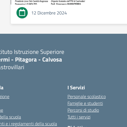
12 Dicembre 2024
tituto Istruzione Superiore
rmi - Pitagora - Calvosa
strovillari
Visita la pagina iniziale della scuola
la
I Servizi
zione
Personale scolastico
Famiglie e studenti
ne
Percorsi di studio
della scuola
Tutti i servizi
ti e i regolamenti della scuola