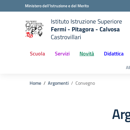
Vai ai contenuti
Vai al menu di navigazione
Vai al footer
Ministero dell'Istruzione e del Merito
Istituto Istruzione Superiore
Fermi - Pitagora - Calvosa
Castrovillari
 della scuola
— Visita la pagina iniziale del
Scuola
Servizi
Novità
Didattica
Al
Home
Argomenti
Convegno
Ar