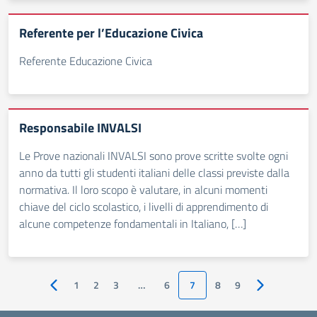
Referente per l’Educazione Civica
Referente Educazione Civica
Responsabile INVALSI
Le Prove nazionali INVALSI sono prove scritte svolte ogni
anno da tutti gli studenti italiani delle classi previste dalla
normativa. Il loro scopo è valutare, in alcuni momenti
chiave del ciclo scolastico, i livelli di apprendimento di
alcune competenze fondamentali in Italiano, […]
1
2
3
…
6
7
8
9
Pagina precedente
Pagina succe