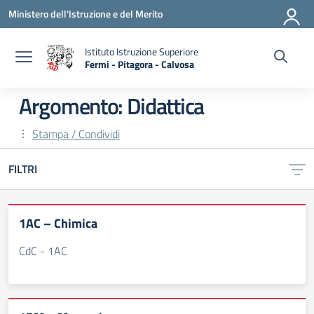
Vai ai contenuti
Vai al menu di navigazione
Vai al footer
Ministero dell'Istruzione e del Merito
Istituto Istruzione Superiore
Fermi - Pitagora - Calvosa
— Visita la pagina iniziale della scuola
Argomento: Didattica
Stampa / Condividi
FILTRI
1AC – Chimica
CdC - 1AC