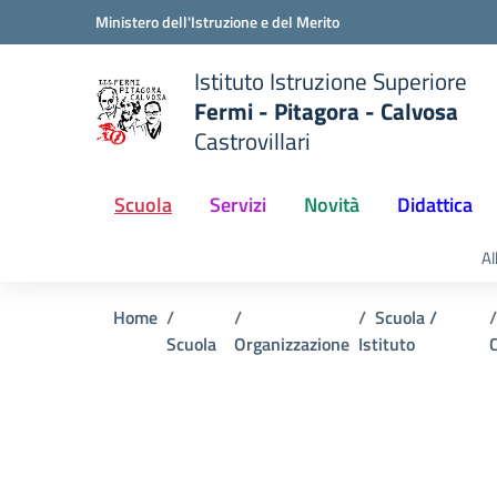
Vai ai contenuti
Vai al menu di navigazione
Vai al footer
Ministero dell'Istruzione e del Merito
Istituto Istruzione Superiore
Fermi - Pitagora - Calvosa
Castrovillari
 della scuola
— Visita la pagina iniziale del
Scuola
Servizi
Novità
Didattica
Al
Home
Scuola /
Scuola
Organizzazione
Istituto