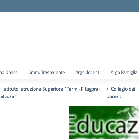
la scuola
bo Online
Amm. Trasparente
Argo docenti
Argo Famiglia
Istituto Istruzione Superiore “Fermi-Pitagora-
Collegio dei
Calvosa”
Docenti