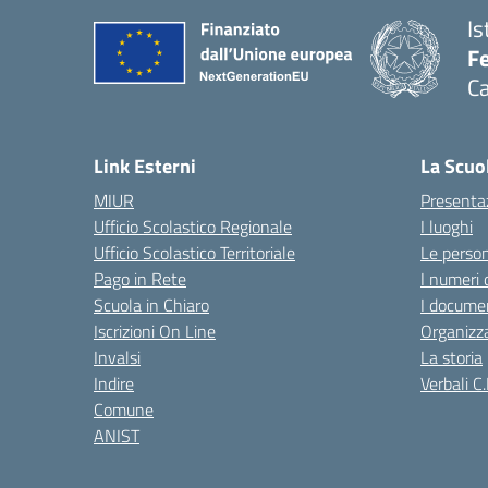
Is
Fe
Ca
— 
Link Esterni
La Scuo
MIUR
Presenta
Ufficio Scolastico Regionale
I luoghi
Ufficio Scolastico Territoriale
Le perso
Pago in Rete
I numeri 
Scuola in Chiaro
I documen
Iscrizioni On Line
Organizz
Invalsi
La storia
Indire
Verbali C.
Comune
ANIST