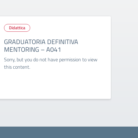
Didattica
Did
GRADUATORIA DEFINITIVA
Ripu
MENTORING – A041
ric
stud
Sorry, but you do not have permission to view
visi
this content.
Circo
per s
didat