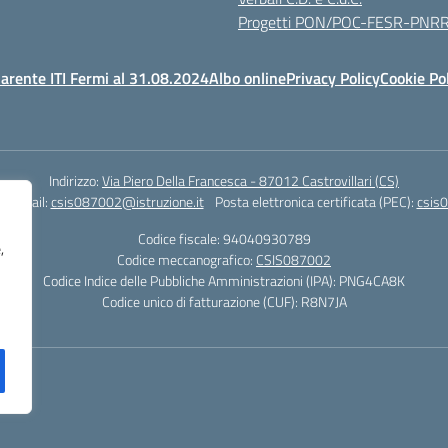
Progetti PON/POC-FESR-PNR
arente ITI Fermi al 31.08.2024
Albo online
Privacy Policy
Cookie Po
Indirizzo:
Via Piero Della Francesca - 87012 Castrovillari (CS)
1
Email:
csis087002@istruzione.it
Posta elettronica certificata (PEC):
csis0
Codice fiscale: 94040930789
,
Codice meccanografico:
CSIS087002
Codice Indice delle Pubbliche Amministrazioni (IPA): PNG4CA8K
Codice unico di fatturazione (CUF): R8N7JA