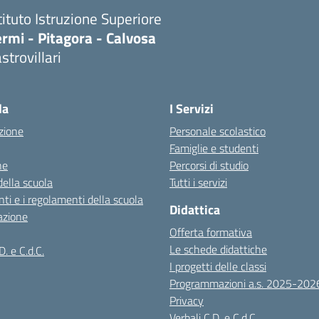
tituto Istruzione Superiore
rmi - Pitagora - Calvosa
strovillari
Visita la pagina iniziale della scuola
la
I Servizi
zione
Personale scolastico
Famiglie e studenti
ne
Percorsi di studio
della scuola
Tutti i servizi
ti e i regolamenti della scuola
Didattica
azione
Offerta formativa
Le schede didattiche
D. e C.d.C.
I progetti delle classi
Programmazioni a.s. 2025-202
Privacy
Verbali C.D. e C.d.C.