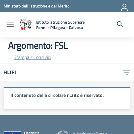
Vai ai contenuti
Vai al menu di navigazione
Vai al footer
Ministero dell'Istruzione e del Merito
Istituto Istruzione Superiore
Fermi - Pitagora - Calvosa
— Visita la pagina iniziale della scuola
Argomento: FSL
Stampa / Condividi
FILTRI
Il contenuto della circolare n.282 è riservato.
Istituto Istruzione Superiore