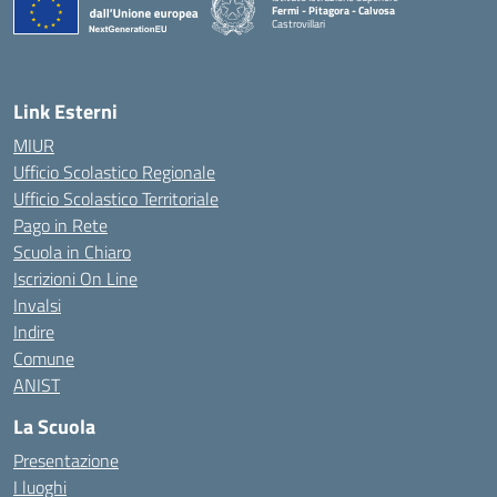
Fermi - Pitagora - Calvosa
Castrovillari
— Visita la pagina iniziale della scuola
Link Esterni
MIUR
Ufficio Scolastico Regionale
Ufficio Scolastico Territoriale
Pago in Rete
Scuola in Chiaro
Iscrizioni On Line
Invalsi
Indire
Comune
ANIST
La Scuola
Presentazione
I luoghi