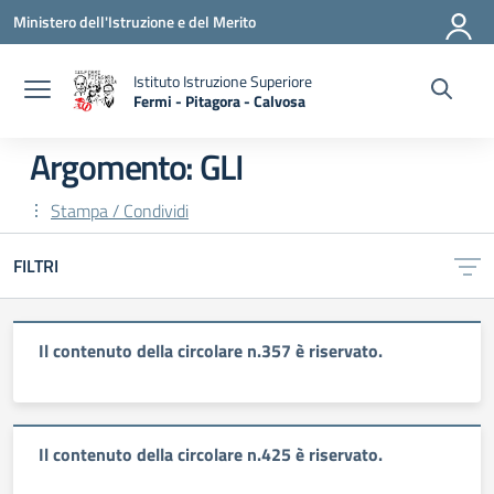
Vai ai contenuti
Vai al menu di navigazione
Vai al footer
Ministero dell'Istruzione e del Merito
Istituto Istruzione Superiore
Fermi - Pitagora - Calvosa
— Visita la pagina iniziale della scuola
Argomento: GLI
Stampa / Condividi
FILTRI
Il contenuto della circolare n.357 è riservato.
Il contenuto della circolare n.425 è riservato.