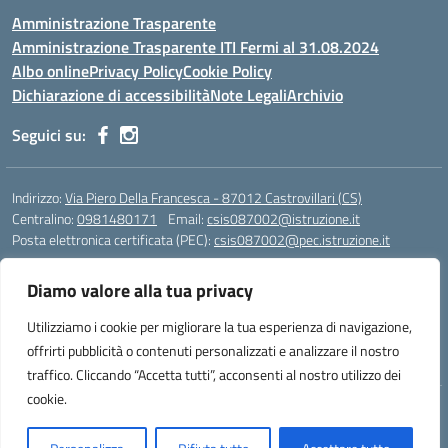
Amministrazione Trasparente
Amministrazione Trasparente ITI Fermi al 31.08.2024
Albo online
Privacy Policy
Cookie Policy
Dichiarazione di accessibilità
Note Legali
Archivio
Seguici su:
Indirizzo:
Via Piero Della Francesca - 87012 Castrovillari (CS)
Centralino:
0981480171
Email:
csis087002@istruzione.it
Posta elettronica certificata (PEC):
csis087002@pec.istruzione.it
Codice fiscale: 94040930789
Diamo valore alla tua privacy
Codice meccanografico:
CSIS087002
Codice Indice delle Pubbliche Amministrazioni (IPA): PNG4CA8K
Utilizziamo i cookie per migliorare la tua esperienza di navigazione,
Codice unico di fatturazione (CUF): R8N7JA
offrirti pubblicità o contenuti personalizzati e analizzare il nostro
traffico. Cliccando “Accetta tutti”, acconsenti al nostro utilizzo dei
cookie.
Idea e progetto di Designers Italia