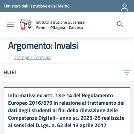
Vai ai contenuti
Vai al menu di navigazione
Vai al footer
Ministero dell'Istruzione e del Merito
Istituto Istruzione Superiore
Fermi - Pitagora - Calvosa
— Visita la pagina iniziale della scuola
Argomento: Invalsi
Stampa / Condividi
FILTRI
Informativa ex artt. 13 e 14 del Regolamento
Europeo 2016/679 in relazione al trattamento dei
dati degli studenti ai fini della rilevazione delle
Competenze Digitali– anno sc. 2025-26 realizzate
ai sensi del D.Lgs. n. 62 del 13 aprile 2017