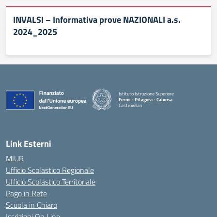
INVALSI – Informativa prove NAZIONALI a.s.
2024_2025
Istituto Istruzione Superiore
Fermi - Pitagora - Calvosa
Castrovillari
— Visita la pagina iniziale della scuola
Link Esterni
MIUR
Ufficio Scolastico Regionale
Ufficio Scolastico Territoriale
Pago in Rete
Scuola in Chiaro
Iscrizioni On Line