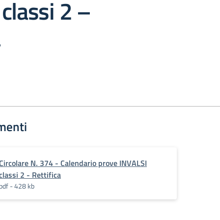
classi 2 –
a
menti
Circolare N. 374 - Calendario prove INVALSI
classi 2 - Rettifica
pdf - 428 kb