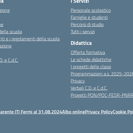
la
I Servizi
zione
Personale scolastico
Famiglie e studenti
ne
Percorsi di studio
della scuola
Tutti i servizi
ti e i regolamenti della scuola
Didattica
azione
Offerta formativa
Le schede didattiche
D. e C.d.C.
I progetti delle classi
Programmazioni a.s. 2025-202
Privacy
Verbali C.D. e C.d.C.
Progetti PON/POC-FESR-PNR
arente ITI Fermi al 31.08.2024
Albo online
Privacy Policy
Cookie Po