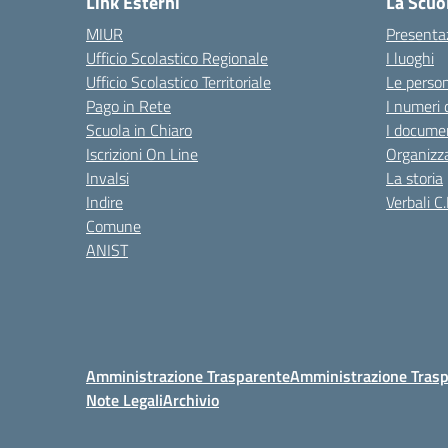
Link Esterni
La Scuo
MIUR
Presenta
Ufficio Scolastico Regionale
I luoghi
Ufficio Scolastico Territoriale
Le perso
Pago in Rete
I numeri 
Scuola in Chiaro
I documen
Iscrizioni On Line
Organizz
Invalsi
La storia
Indire
Verbali C.
Comune
ANIST
Amministrazione Trasparente
Amministrazione Trasp
Note Legali
Archivio