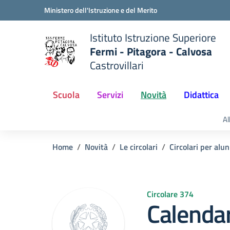
Vai ai contenuti
Vai al menu di navigazione
Vai al footer
Ministero dell'Istruzione e del Merito
Istituto Istruzione Superiore
Fermi - Pitagora - Calvosa
Castrovillari
 della scuola
— Visita la pagina iniziale del
Scuola
Servizi
Novità
Didattica
Al
Home
Novità
Le circolari
Circolari per alun
Circolare 374
Calendar