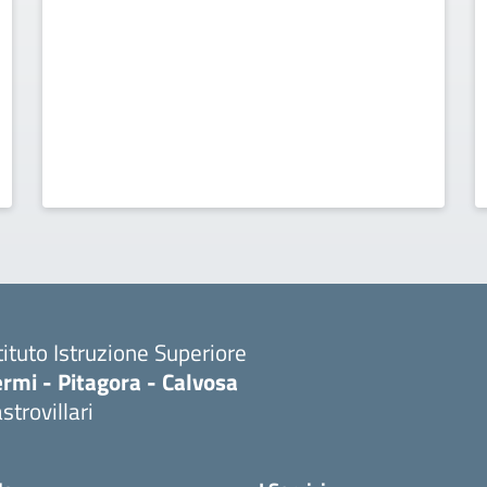
tituto Istruzione Superiore
rmi - Pitagora - Calvosa
strovillari
Visita la pagina iniziale della scuola