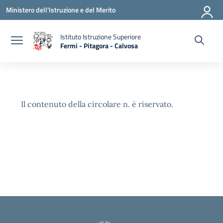
Vai ai contenuti
Vai al menu di navigazione
Vai al footer
Ministero dell'Istruzione e del Merito
Istituto Istruzione Superiore
Fermi - Pitagora - Calvosa
— Visita la pagina iniziale della scuola
Il contenuto della circolare n. è riservato.