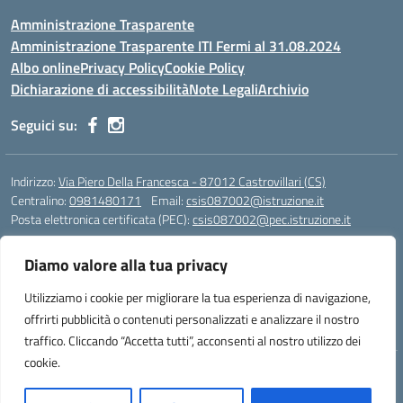
Amministrazione Trasparente
Amministrazione Trasparente ITI Fermi al 31.08.2024
Albo online
Privacy Policy
Cookie Policy
Dichiarazione di accessibilità
Note Legali
Archivio
Seguici su:
Indirizzo:
Via Piero Della Francesca - 87012 Castrovillari (CS)
Centralino:
0981480171
Email:
csis087002@istruzione.it
Posta elettronica certificata (PEC):
csis087002@pec.istruzione.it
Codice fiscale: 94040930789
Diamo valore alla tua privacy
Codice meccanografico:
CSIS087002
Codice Indice delle Pubbliche Amministrazioni (IPA): PNG4CA8K
Utilizziamo i cookie per migliorare la tua esperienza di navigazione,
Codice unico di fatturazione (CUF): R8N7JA
offrirti pubblicità o contenuti personalizzati e analizzare il nostro
traffico. Cliccando “Accetta tutti”, acconsenti al nostro utilizzo dei
cookie.
Idea e progetto di Designers Italia