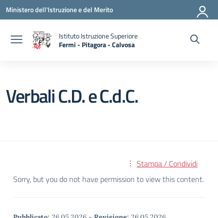
Vai ai contenuti
Vai al menu di navigazione
Vai al footer
Ministero dell'Istruzione e del Merito
Istituto Istruzione Superiore
Fermi - Pitagora - Calvosa
— Visita la pagina iniziale della scuola
Verbali C.D. e C.d.C.
Stampa / Condividi
Sorry, but you do not have permission to view this content.
Pubblicato:
26.05.2026
-
Revisione:
26.05.2026