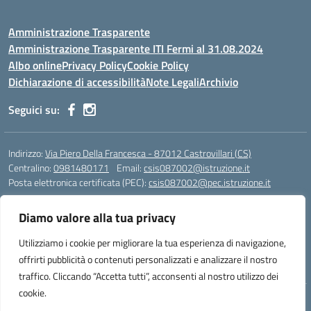
Amministrazione Trasparente
Amministrazione Trasparente ITI Fermi al 31.08.2024
Albo online
Privacy Policy
Cookie Policy
Dichiarazione di accessibilità
Note Legali
Archivio
Seguici su:
Indirizzo:
Via Piero Della Francesca - 87012 Castrovillari (CS)
Centralino:
0981480171
Email:
csis087002@istruzione.it
Posta elettronica certificata (PEC):
csis087002@pec.istruzione.it
Codice fiscale: 94040930789
Diamo valore alla tua privacy
Codice meccanografico:
CSIS087002
Codice Indice delle Pubbliche Amministrazioni (IPA): PNG4CA8K
Utilizziamo i cookie per migliorare la tua esperienza di navigazione,
Codice unico di fatturazione (CUF): R8N7JA
offrirti pubblicità o contenuti personalizzati e analizzare il nostro
traffico. Cliccando “Accetta tutti”, acconsenti al nostro utilizzo dei
cookie.
Idea e progetto di Designers Italia