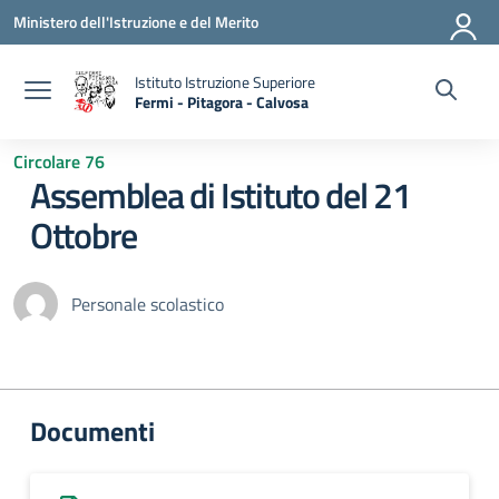
Vai ai contenuti
Vai al menu di navigazione
Vai al footer
Ministero dell'Istruzione e del Merito
Istituto Istruzione Superiore
Fermi - Pitagora - Calvosa
— Visita la pagina iniziale della scuola
Circolare 76
Assemblea di Istituto del 21
Ottobre
Personale scolastico
Documenti