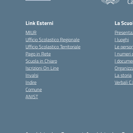
Ca
— 
Link Esterni
La Scuo
MIUR
Presenta
Ufficio Scolastico Regionale
I luoghi
Ufficio Scolastico Territoriale
Le perso
Pago in Rete
I numeri 
Scuola in Chiaro
I documen
Iscrizioni On Line
Organizz
Invalsi
La storia
Indire
Verbali C.
Comune
ANIST