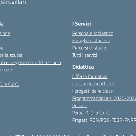
strovillari
Visita la pagina iniziale della scuola
la
I Servizi
zione
Personale scolastico
Famiglie e studenti
ne
Percorsi di studio
della scuola
Tutti i servizi
ti e i regolamenti della scuola
Didattica
azione
Offerta formativa
Le schede didattiche
D. e C.d.C.
I progetti delle classi
Programmazioni a.s. 2025-202
Privacy
Verbali C.D. e C.d.C.
Progetti PON/POC-FESR-PNR