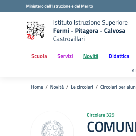
Vai ai contenuti
Vai al menu di navigazione
Vai al footer
Ministero dell'Istruzione e del Merito
Istituto Istruzione Superiore
Fermi - Pitagora - Calvosa
Castrovillari
 della scuola
— Visita la pagina iniziale del
Scuola
Servizi
Novità
Didattica
Al
Home
Novità
Le circolari
Circolari per alun
Circolare 329
COMUNI