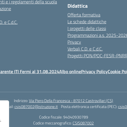
ti e i regolamenti della scuola
Didattica
azione
Offerta formativa
Le schede didattiche
D. e C.d.C.
I progetti delle classi
Programmazioni a.s. 2025-202
Privacy
Verbali C.D. e C.d.C.
Progetti PON/POC-FESR-PNR
arente ITI Fermi al 31.08.2024
Albo online
Privacy Policy
Cookie Po
Indirizzo:
Via Piero Della Francesca - 87012 Castrovillari (CS)
1
Email:
csis087002@istruzione.it
Posta elettronica certificata (PEC):
csis0
Codice fiscale: 94040930789
,
Codice meccanografico:
CSIS087002