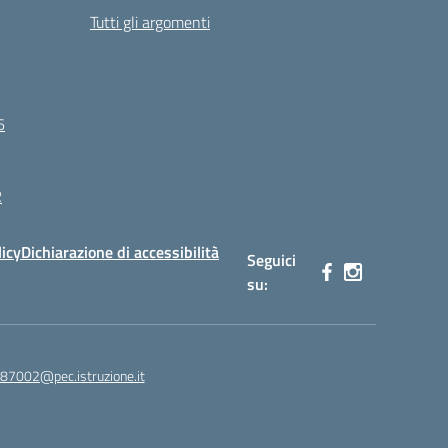
Tutti gli argomenti
6
R
licy
Dichiarazione di accessibilità
Seguici
su:
87002@pec.istruzione.it