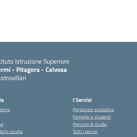
tituto Istruzione Superiore
rmi - Pitagora - Calvosa
strovillari
Visita la pagina iniziale della scuola
la
I Servizi
zione
Personale scolastico
Famiglie e studenti
ne
Percorsi di studio
della scuola
Tutti i servizi