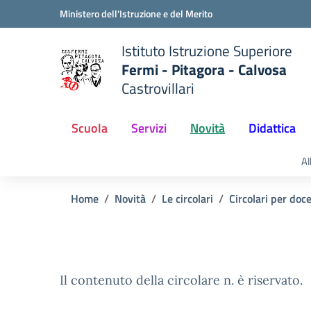
Vai ai contenuti
Vai al menu di navigazione
Vai al footer
Ministero dell'Istruzione e del Merito
Istituto Istruzione Superiore
Fermi - Pitagora - Calvosa
Castrovillari
 della scuola
— Visita la pagina iniziale del
Scuola
Servizi
Novità
Didattica
Al
Home
Novità
Le circolari
Circolari per doc
Il contenuto della circolare n. è riservato.