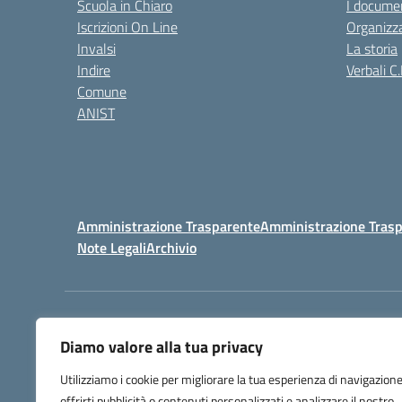
Scuola in Chiaro
I documen
Iscrizioni On Line
Organizz
Invalsi
La storia
Indire
Verbali C.
Comune
ANIST
Amministrazione Trasparente
Amministrazione Trasp
Note Legali
Archivio
Centralino:
098148017
Diamo valore alla tua privacy
Utilizziamo i cookie per migliorare la tua esperienza di navigazione
offrirti pubblicità o contenuti personalizzati e analizzare il nostro