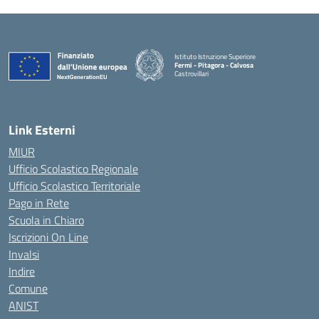
Istituto Istruzione Superiore
Fermi - Pitagora - Calvosa
Castrovillari
— Visita la pagina iniziale della scuola
Link Esterni
MIUR
Ufficio Scolastico Regionale
Ufficio Scolastico Territoriale
Pago in Rete
Scuola in Chiaro
Iscrizioni On Line
Invalsi
Indire
Comune
ANIST