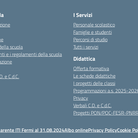
Visita la pagina iniziale della scuola
la
I Servizi
zione
Personale scolastico
Famiglie e studenti
ne
Percorsi di studio
della scuola
Tutti i servizi
ti e i regolamenti della scuola
Didattica
azione
Offerta formativa
Le schede didattiche
D. e C.d.C.
I progetti delle classi
Programmazioni a.s. 2025-202
Privacy
Verbali C.D. e C.d.C.
Progetti PON/POC-FESR-PNR
arente ITI Fermi al 31.08.2024
Albo online
Privacy Policy
Cookie Po