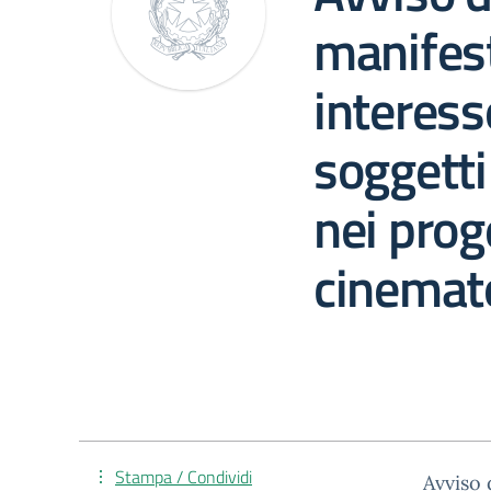
manifest
interess
soggetti
nei prog
cinemat
Stampa / Condividi
Avviso 