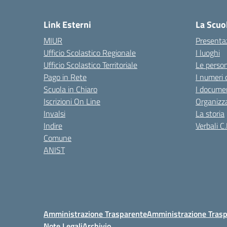
— 
Link Esterni
La Scuo
MIUR
Presenta
Ufficio Scolastico Regionale
I luoghi
Ufficio Scolastico Territoriale
Le perso
Pago in Rete
I numeri 
Scuola in Chiaro
I documen
Iscrizioni On Line
Organizz
Invalsi
La storia
Indire
Verbali C.
Comune
ANIST
Amministrazione Trasparente
Amministrazione Trasp
Note Legali
Archivio