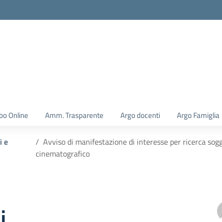
la scuola
bo Online
Amm. Trasparente
Argo docenti
Argo Famiglia
i e
Avviso di manifestazione di interesse per ricerca sogg
cinematografico
i