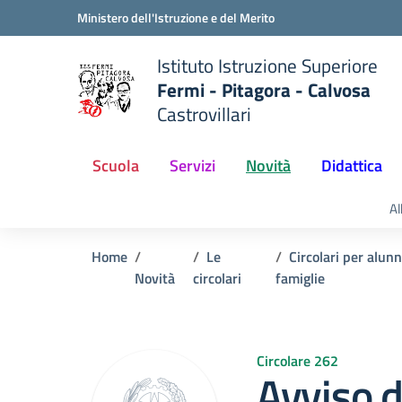
Vai ai contenuti
Vai al menu di navigazione
Vai al footer
Ministero dell'Istruzione e del Merito
Istituto Istruzione Superiore
Fermi - Pitagora - Calvosa
Castrovillari
 della scuola
— Visita la pagina iniziale del
Scuola
Servizi
Novità
Didattica
Al
Home
Le
Circolari per alunn
Novità
circolari
famiglie
Circolare 262
Avviso d