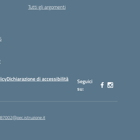
Tutti gli argomenti
6
R
licy
Dichiarazione di accessibilità
Seguici
su:
87002@pec.istruzione.it