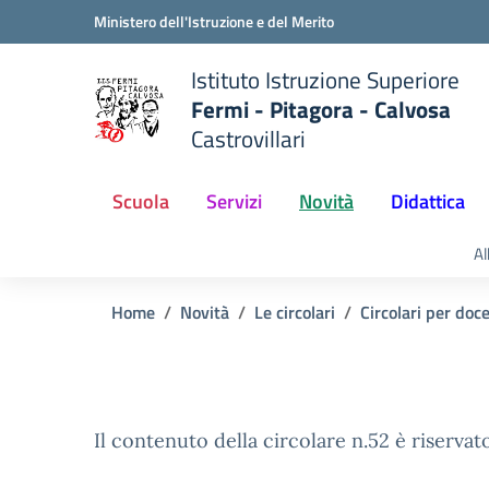
Vai ai contenuti
Vai al menu di navigazione
Vai al footer
Ministero dell'Istruzione e del Merito
Istituto Istruzione Superiore
Fermi - Pitagora - Calvosa
Castrovillari
 della scuola
— Visita la pagina iniziale del
Scuola
Servizi
Novità
Didattica
Al
Home
Novità
Le circolari
Circolari per doc
Il contenuto della circolare n.52 è riservato