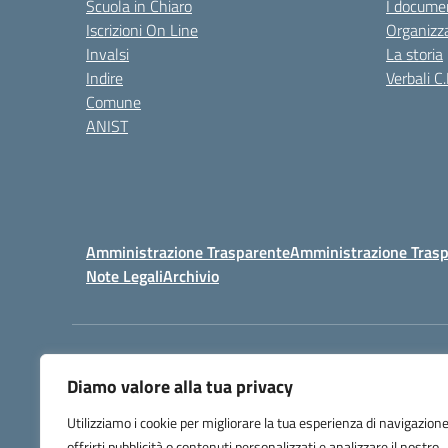
Scuola in Chiaro
I documen
Iscrizioni On Line
Organizz
Invalsi
La storia
Indire
Verbali C.
Comune
ANIST
Amministrazione Trasparente
Amministrazione Trasp
Note Legali
Archivio
Centralino:
098148017
Diamo valore alla tua privacy
Utilizziamo i cookie per migliorare la tua esperienza di navigazione
offrirti pubblicità o contenuti personalizzati e analizzare il nostro