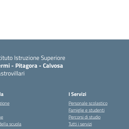
tituto Istruzione Superiore
rmi - Pitagora - Calvosa
strovillari
Visita la pagina iniziale della scuola
la
I Servizi
zione
Personale scolastico
Famiglie e studenti
ne
Percorsi di studio
della scuola
Tutti i servizi