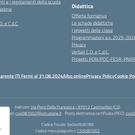
ti e i regolamenti della scuola
Didattica
azione
Offerta formativa
Le schede didattiche
D. e C.d.C.
I progetti delle classi
Programmazioni a.s. 2025-202
Privacy
Verbali C.D. e C.d.C.
Progetti PON/POC-FESR-PNR
arente ITI Fermi al 31.08.2024
Albo online
Privacy Policy
Cookie Po
Indirizzo:
Via Piero Della Francesca - 87012 Castrovillari (CS)
1
Email:
csis087002@istruzione.it
Posta elettronica certificata (PEC):
csis0
Codice fiscale: 94040930789
,
Codice meccanografico:
CSIS087002