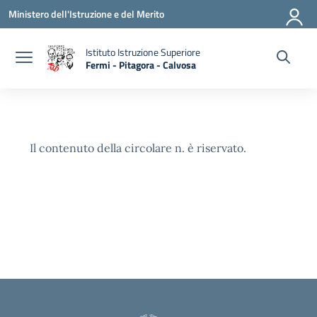
Vai ai contenuti
Vai al menu di navigazione
Vai al footer
Ministero dell'Istruzione e del Merito
Istituto Istruzione Superiore
Fermi - Pitagora - Calvosa
— Visita la pagina iniziale della scuola
Il contenuto della circolare n. è riservato.