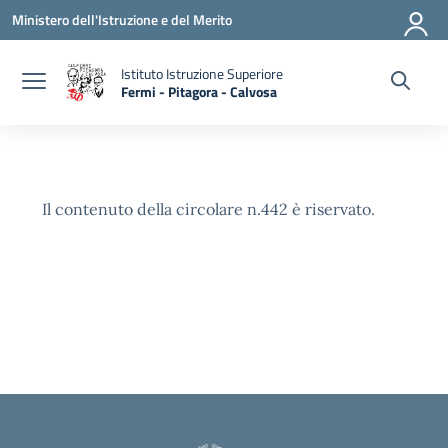
Vai ai contenuti
Vai al menu di navigazione
Vai al footer
Ministero dell'Istruzione e del Merito
Istituto Istruzione Superiore
Fermi - Pitagora - Calvosa
— Visita la pagina iniziale della scuola
Il contenuto della circolare n.442 è riservato.