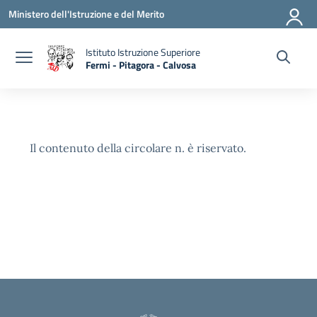
Vai ai contenuti
Vai al menu di navigazione
Vai al footer
Ministero dell'Istruzione e del Merito
Istituto Istruzione Superiore
Fermi - Pitagora - Calvosa
— Visita la pagina iniziale della scuola
Il contenuto della circolare n. è riservato.