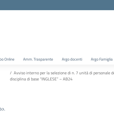
la scuola
bo Online
Amm. Trasparente
Argo docenti
Argo Famiglia
Avviso interno per la selezione di n. 7 unità di personale d
disciplina di base “INGLESE” – AB24
to.