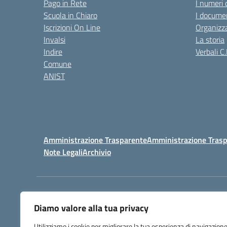
Pago in Rete
I numeri 
Scuola in Chiaro
I documen
Iscrizioni On Line
Organizz
Invalsi
La storia
Indire
Verbali C.
Comune
ANIST
Amministrazione Trasparente
Amministrazione Trasp
Note Legali
Archivio
Centralino:
098148017
Diamo valore alla tua privacy
Utilizziamo i cookie per migliorare la tua esperienza di navigazione