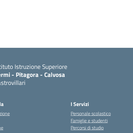
tituto Istruzione Superiore
rmi - Pitagora - Calvosa
strovillari
Visita la pagina iniziale della scuola
la
I Servizi
zione
Personale scolastico
Famiglie e studenti
ne
Percorsi di studio