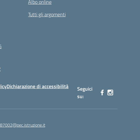
Albo online
Tutti gli argomenti
6
R
licy
Dichiarazione di accessibilità
Seguici
su:
87002@pec.istruzione.it