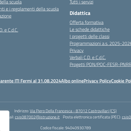
della scuola
Tutti i servizi
ti e i regolamenti della scuola
Didattica
azione
Offerta formativa
Le schede didattiche
D. e C.d.C.
I progetti delle classi
Programmazioni a.s. 2025-202
Privacy
Verbali C.D. e C.d.C.
Progetti PON/POC-FESR-PNR
arente ITI Fermi al 31.08.2024
Albo online
Privacy Policy
Cookie Po
Indirizzo:
Via Piero Della Francesca - 87012 Castrovillari (CS)
1
Email:
csis087002@istruzione.it
Posta elettronica certificata (PEC):
csis0
Codice fiscale: 94040930789
,