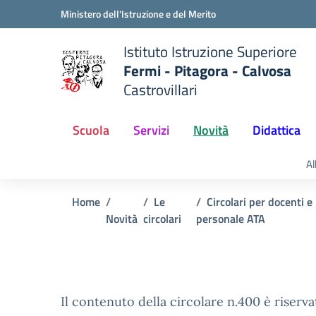
Vai ai contenuti
Vai al menu di navigazione
Vai al footer
Ministero dell'Istruzione e del Merito
Istituto Istruzione Superiore
Fermi - Pitagora - Calvosa
Castrovillari
 della scuola
— Visita la pagina iniziale del
Scuola
Servizi
Novità
Didattica
Al
Home
Le
Circolari per docenti e
Novità
circolari
personale ATA
Il contenuto della circolare n.400 è riserva