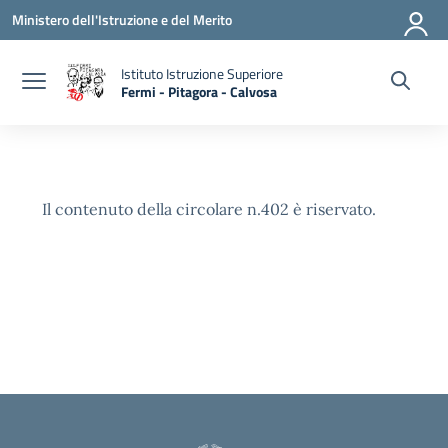
Vai ai contenuti
Vai al menu di navigazione
Vai al footer
Ministero dell'Istruzione e del Merito
Istituto Istruzione Superiore
Fermi - Pitagora - Calvosa
— Visita la pagina iniziale della scuola
Il contenuto della circolare n.402 è riservato.