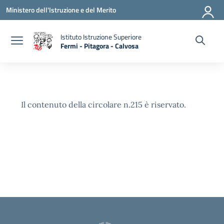
Vai ai contenuti
Vai al menu di navigazione
Vai al footer
Ministero dell'Istruzione e del Merito
Istituto Istruzione Superiore
Fermi - Pitagora - Calvosa
— Visita la pagina iniziale della scuola
Il contenuto della circolare n.215 è riservato.