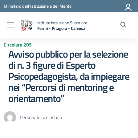
Vai ai contenuti
Vai al menu di navigazione
Vai al footer
Ministero dell'Istruzione e del Merito
Istituto Istruzione Superiore
Fermi - Pitagora - Calvosa
— Visita la pagina iniziale della scuola
Circolare 205
Avviso pubblico per la selezione
di n. 3 figure di Esperto
Psicopedagogista, da impiegare
nei “Percorsi di mentoring e
orientamento”
Personale scolastico