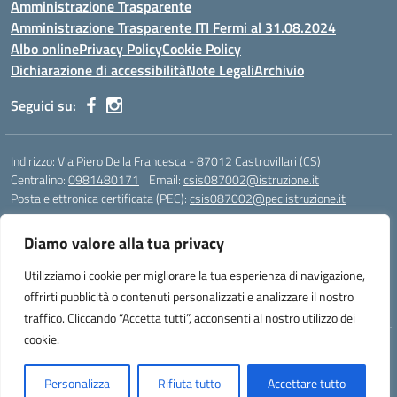
Amministrazione Trasparente
Amministrazione Trasparente ITI Fermi al 31.08.2024
Albo online
Privacy Policy
Cookie Policy
Dichiarazione di accessibilità
Note Legali
Archivio
Seguici su:
Indirizzo:
Via Piero Della Francesca - 87012 Castrovillari (CS)
Centralino:
0981480171
Email:
csis087002@istruzione.it
Posta elettronica certificata (PEC):
csis087002@pec.istruzione.it
Codice fiscale: 94040930789
Diamo valore alla tua privacy
Codice meccanografico:
CSIS087002
Codice Indice delle Pubbliche Amministrazioni (IPA): PNG4CA8K
Utilizziamo i cookie per migliorare la tua esperienza di navigazione,
Codice unico di fatturazione (CUF): R8N7JA
offrirti pubblicità o contenuti personalizzati e analizzare il nostro
traffico. Cliccando “Accetta tutti”, acconsenti al nostro utilizzo dei
cookie.
Idea e progetto di Designers Italia
Personalizza
Rifiuta tutto
Accettare tutto