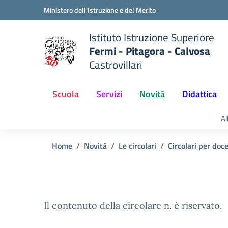
Vai ai contenuti
Vai al menu di navigazione
Vai al footer
Ministero dell'Istruzione e del Merito
Istituto Istruzione Superiore
Fermi - Pitagora - Calvosa
Castrovillari
 della scuola
— Visita la pagina iniziale del
Scuola
Servizi
Novità
Didattica
Al
Home
Novità
Le circolari
Circolari per doc
Il contenuto della circolare n. è riservato.