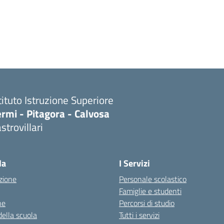
tituto Istruzione Superiore
rmi - Pitagora - Calvosa
strovillari
Visita la pagina iniziale della scuola
la
I Servizi
zione
Personale scolastico
Famiglie e studenti
ne
Percorsi di studio
della scuola
Tutti i servizi