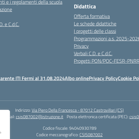
ti e i regolamenti della scuola
Didattica
azione
Offerta formativa
Le schede didattiche
D. e C.d.C.
I progetti delle classi
Programmazioni a.s. 2025-202
Privacy
Verbali C.D. e C.d.C.
Progetti PON/POC-FESR-PNR
arente ITI Fermi al 31.08.2024
Albo online
Privacy Policy
Cookie Po
Indirizzo:
Via Piero Della Francesca - 87012 Castrovillari (CS)
1
Email:
csis087002@istruzione.it
Posta elettronica certificata (PEC):
csis0
Codice fiscale: 94040930789
,
Codice meccanografico:
CSIS087002