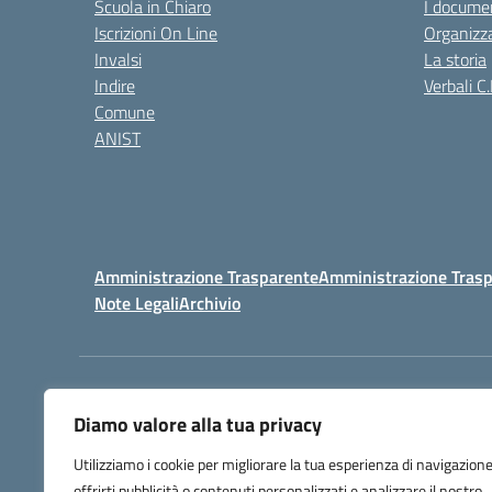
Scuola in Chiaro
I documen
Iscrizioni On Line
Organizz
Invalsi
La storia
Indire
Verbali C.
Comune
ANIST
Amministrazione Trasparente
Amministrazione Trasp
Note Legali
Archivio
Centralino:
098148017
Diamo valore alla tua privacy
Utilizziamo i cookie per migliorare la tua esperienza di navigazione
offrirti pubblicità o contenuti personalizzati e analizzare il nostro