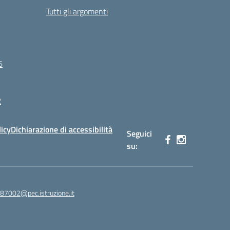
Tutti gli argomenti
6
R
licy
Dichiarazione di accessibilità
Seguici
su:
87002@pec.istruzione.it