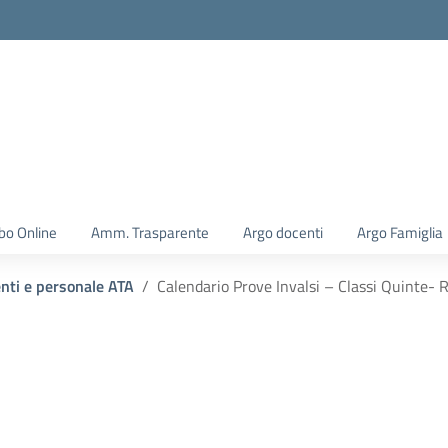
la scuola
bo Online
Amm. Trasparente
Argo docenti
Argo Famiglia
enti e personale ATA
Calendario Prove Invalsi – Classi Quinte- 