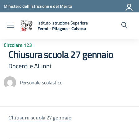
Vai ai contenuti
Vai al menu di navigazione
Vai al footer
Ministero dell'Istruzione e del Merito
Istituto Istruzione Superiore
Fermi - Pitagora - Calvosa
— Visita la pagina iniziale della scuola
Circolare 123
Chiusura scuola 27 gennaio
Docenti e Alunni
Personale scolastico
Chiusura scuola 27 gennaio