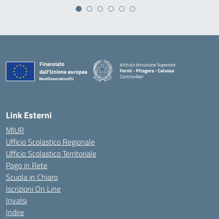
Istituto Istruzione Superiore
Fermi - Pitagora - Calvosa
Castrovillari
— Visita la pagina iniziale della scuola
Link Esterni
MIUR
Ufficio Scolastico Regionale
Ufficio Scolastico Territoriale
Pago in Rete
Scuola in Chiaro
Iscrizioni On Line
Invalsi
Indire