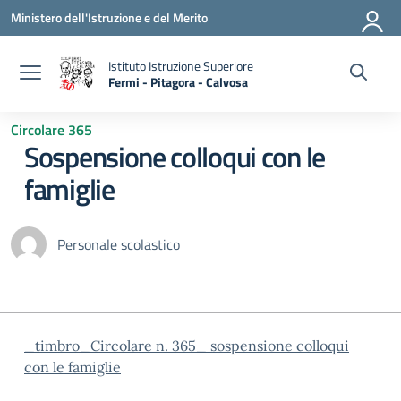
Vai ai contenuti
Vai al menu di navigazione
Vai al footer
Ministero dell'Istruzione e del Merito
Istituto Istruzione Superiore
Fermi - Pitagora - Calvosa
— Visita la pagina iniziale della scuola
Circolare 365
Sospensione colloqui con le
famiglie
Personale scolastico
_timbro_Circolare n. 365_ sospensione colloqui
con le famiglie