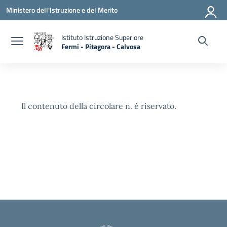
Vai ai contenuti
Vai al menu di navigazione
Vai al footer
Ministero dell'Istruzione e del Merito
Istituto Istruzione Superiore
Fermi - Pitagora - Calvosa
— Visita la pagina iniziale della scuola
Il contenuto della circolare n. è riservato.