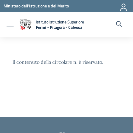
Vai ai contenuti
Vai al menu di navigazione
Vai al footer
Ministero dell'Istruzione e del Merito
Istituto Istruzione Superiore
Fermi - Pitagora - Calvosa
— Visita la pagina iniziale della scuola
Il contenuto della circolare n. è riservato.