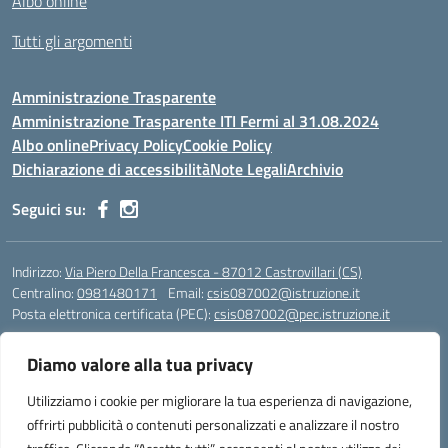
Albo online
Tutti gli argomenti
Amministrazione Trasparente
Amministrazione Trasparente ITI Fermi al 31.08.2024
Albo online
Privacy Policy
Cookie Policy
Dichiarazione di accessibilità
Note Legali
Archivio
Seguici su:
Indirizzo:
Via Piero Della Francesca - 87012 Castrovillari (CS)
Centralino:
0981480171
Email:
csis087002@istruzione.it
Posta elettronica certificata (PEC):
csis087002@pec.istruzione.it
Codice fiscale: 94040930789
Diamo valore alla tua privacy
Codice meccanografico:
CSIS087002
Codice Indice delle Pubbliche Amministrazioni (IPA): PNG4CA8K
Utilizziamo i cookie per migliorare la tua esperienza di navigazione,
Codice unico di fatturazione (CUF): R8N7JA
offrirti pubblicità o contenuti personalizzati e analizzare il nostro