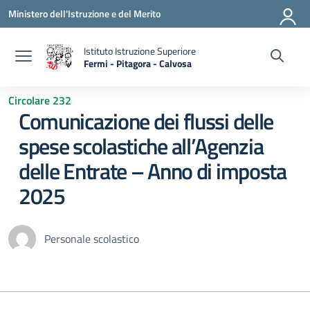
Vai ai contenuti
Vai al menu di navigazione
Vai al footer
Ministero dell'Istruzione e del Merito
Istituto Istruzione Superiore
Fermi - Pitagora - Calvosa
— Visita la pagina iniziale della scuola
Circolare 232
Comunicazione dei flussi delle
spese scolastiche all’Agenzia
delle Entrate – Anno di imposta
2025
Personale scolastico