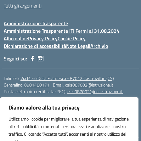
Tutti gli argomenti
Amministrazione Trasparente
Amministrazione Trasparente ITI Fermi al 31.08.2024
Albo online
Privacy Policy
Cookie Policy
Dichiarazione di accessibilità
Note Legali
Archivio
Seguici su:
Indirizzo:
Via Piero Della Francesca - 87012 Castrovillari (CS)
Centralino:
0981480171
Email:
csis087002@istruzione.it
Posta elettronica certificata (PEC):
csis087002@pec.istruzione.it
Codice fiscale: 94040930789
Diamo valore alla tua privacy
Codice meccanografico:
CSIS087002
Codice Indice delle Pubbliche Amministrazioni (IPA): PNG4CA8K
Utilizziamo i cookie per migliorare la tua esperienza di navigazione,
Codice unico di fatturazione (CUF): R8N7JA
offrirti pubblicità o contenuti personalizzati e analizzare il nostro
traffico. Cliccando “Accetta tutti”, acconsenti al nostro utilizzo dei