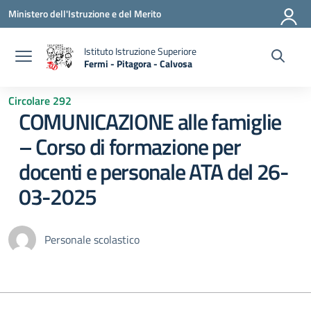
Vai ai contenuti
Vai al menu di navigazione
Vai al footer
Ministero dell'Istruzione e del Merito
Istituto Istruzione Superiore
Fermi - Pitagora - Calvosa
— Visita la pagina iniziale della scuola
Circolare 292
COMUNICAZIONE alle famiglie
– Corso di formazione per
docenti e personale ATA del 26-
03-2025
Personale scolastico