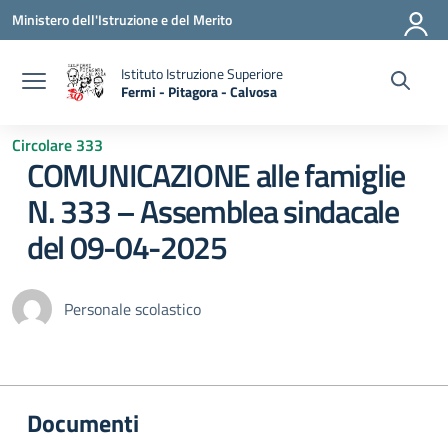
Vai ai contenuti
Vai al menu di navigazione
Vai al footer
Ministero dell'Istruzione e del Merito
Istituto Istruzione Superiore
Fermi - Pitagora - Calvosa
— Visita la pagina iniziale della scuola
Circolare 333
COMUNICAZIONE alle famiglie
N. 333 – Assemblea sindacale
del 09-04-2025
Personale scolastico
Documenti