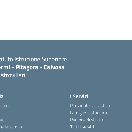
tituto Istruzione Superiore
rmi - Pitagora - Calvosa
strovillari
Visita la pagina iniziale della scuola
la
I Servizi
zione
Personale scolastico
Famiglie e studenti
ne
Percorsi di studio
della scuola
Tutti i servizi