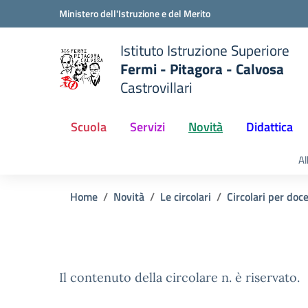
Vai ai contenuti
Vai al menu di navigazione
Vai al footer
Ministero dell'Istruzione e del Merito
Istituto Istruzione Superiore
Fermi - Pitagora - Calvosa
Castrovillari
 della scuola
— Visita la pagina iniziale del
Scuola
Servizi
Novità
Didattica
Al
Home
Novità
Le circolari
Circolari per doc
Il contenuto della circolare n. è riservato.