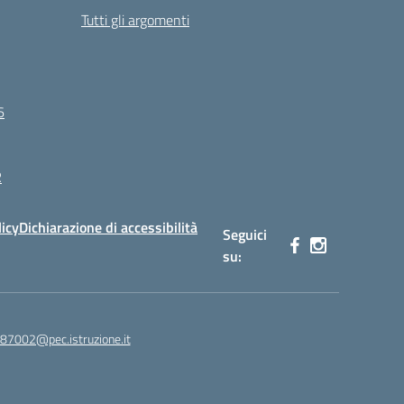
Tutti gli argomenti
6
R
licy
Dichiarazione di accessibilità
Seguici
su:
87002@pec.istruzione.it