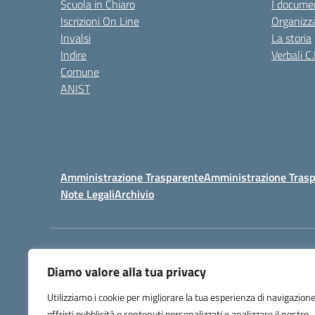
Scuola in Chiaro
I documen
Iscrizioni On Line
Organizz
Invalsi
La storia
Indire
Verbali C.
Comune
ANIST
Amministrazione Trasparente
Amministrazione Trasp
Note Legali
Archivio
Centralino:
098148017
Diamo valore alla tua privacy
Utilizziamo i cookie per migliorare la tua esperienza di navigazione
offrirti pubblicità o contenuti personalizzati e analizzare il nostro