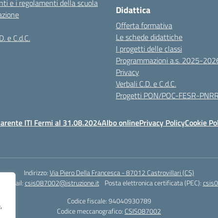
ti e i regolamenti della scuola
Didattica
azione
Offerta formativa
Le schede didattiche
D. e C.d.C.
I progetti delle classi
Programmazioni a.s. 2025-202
Privacy
Verbali C.D. e C.d.C.
Progetti PON/POC-FESR-PNR
arente ITI Fermi al 31.08.2024
Albo online
Privacy Policy
Cookie Po
Indirizzo:
Via Piero Della Francesca - 87012 Castrovillari (CS)
1
Email:
csis087002@istruzione.it
Posta elettronica certificata (PEC):
csis0
Codice fiscale: 94040930789
,
Codice meccanografico:
CSIS087002