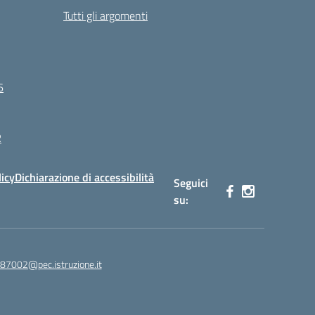
Tutti gli argomenti
6
R
licy
Dichiarazione di accessibilità
Seguici
su:
87002@pec.istruzione.it