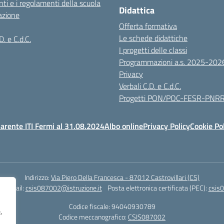
ti e i regolamenti della scuola
Didattica
azione
Offerta formativa
Le schede didattiche
D. e C.d.C.
I progetti delle classi
Programmazioni a.s. 2025-202
Privacy
Verbali C.D. e C.d.C.
Progetti PON/POC-FESR-PNR
arente ITI Fermi al 31.08.2024
Albo online
Privacy Policy
Cookie Po
Indirizzo:
Via Piero Della Francesca - 87012 Castrovillari (CS)
1
Email:
csis087002@istruzione.it
Posta elettronica certificata (PEC):
csis0
Codice fiscale: 94040930789
,
Codice meccanografico:
CSIS087002