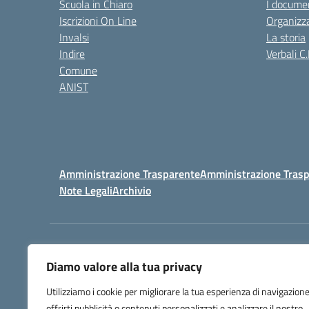
Scuola in Chiaro
I documen
Iscrizioni On Line
Organizz
Invalsi
La storia
Indire
Verbali C.
Comune
ANIST
Amministrazione Trasparente
Amministrazione Trasp
Note Legali
Archivio
Centralino:
098148017
Diamo valore alla tua privacy
Utilizziamo i cookie per migliorare la tua esperienza di navigazione
offrirti pubblicità o contenuti personalizzati e analizzare il nostro