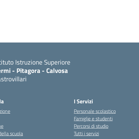
tituto Istruzione Superiore
rmi - Pitagora - Calvosa
strovillari
Visita la pagina iniziale della scuola
la
I Servizi
zione
Personale scolastico
Famiglie e studenti
ne
Percorsi di studio
della scuola
Tutti i servizi