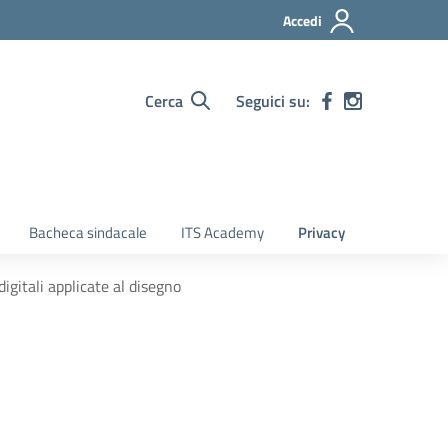
Accedi
Cerca
Seguici su:
Bacheca sindacale
ITS Academy
Privacy
gitali applicate al disegno