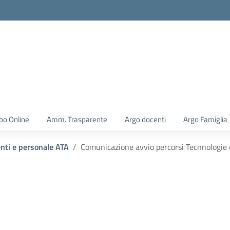
la scuola
bo Online
Amm. Trasparente
Argo docenti
Argo Famiglia
enti e personale ATA
Comunicazione avvio percorsi Tecnnologie di