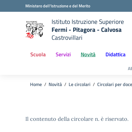
Vai ai contenuti
Vai al menu di navigazione
Vai al footer
Ministero dell'Istruzione e del Merito
Istituto Istruzione Superiore
Fermi - Pitagora - Calvosa
Castrovillari
 della scuola
— Visita la pagina iniziale del
Scuola
Servizi
Novità
Didattica
Al
Home
Novità
Le circolari
Circolari per doc
Il contenuto della circolare n. è riservato.