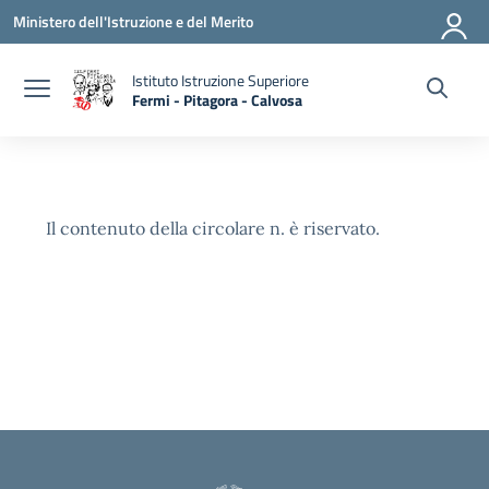
Vai ai contenuti
Vai al menu di navigazione
Vai al footer
Ministero dell'Istruzione e del Merito
Istituto Istruzione Superiore
Fermi - Pitagora - Calvosa
— Visita la pagina iniziale della scuola
Il contenuto della circolare n. è riservato.