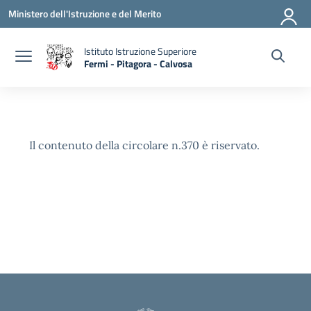
Vai ai contenuti
Vai al menu di navigazione
Vai al footer
Ministero dell'Istruzione e del Merito
Istituto Istruzione Superiore
Fermi - Pitagora - Calvosa
— Visita la pagina iniziale della scuola
Il contenuto della circolare n.370 è riservato.